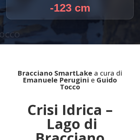
-123
cm
Bracciano SmartLake
a cura di
Emanuele Perugini
e
Guido
Tocco
Crisi Idrica
–
Lago di
Bracciano