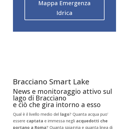
Mappa Emergenza
synonyms, and compare contexts so that
Idrica
new words stick. By practicing with
sentences and listening to pronunciations,
you can strengthen recall and apply terms
more confidently in writing and speech.
For focused study, use the built-in search
and example sentences to build targeted
vocabulary
lists and note subtle
differences in meaning.
Regularly revisiting entries and testing
yourself on collocations and phrasal verbs
Bracciano Smart Lake
turns passive recognition into active
News e monitoraggio attivo sul
mastery. Combine lookups with reading
lago di Bracciano
and speaking tasks, and treat the
e ciò che gira intorno a esso
translator as a bridge between
encountering unfamiliar items and making
Qual è il livello medio del
lago
? Quanta acqua puo’
them part of your productive repertoire.
essere
captata
e immessa negli
acquedotti che
portano a Roma
? Quanta spiaggia e quanta linea di