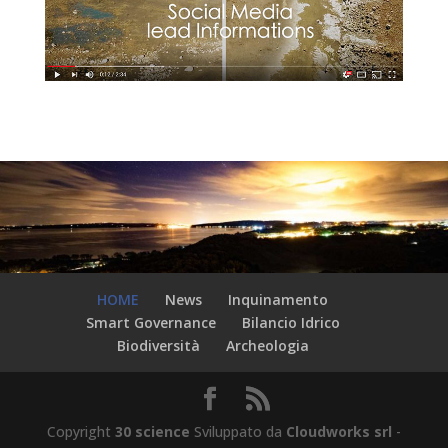
HOME
News
Inquinamento
Smart Governance
Bilancio Idrico
Biodiversità
Archeologia
Copyright
30 science
Sviluppato da
Cloudworks srl
-